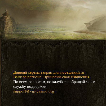
Данный сервис закрыт для посещений из
Вашего региона. Приносим свои извинения.
По всем вопросам, пожалуйста, обращайтесь в
службу поддержки
support@vip-casino.org