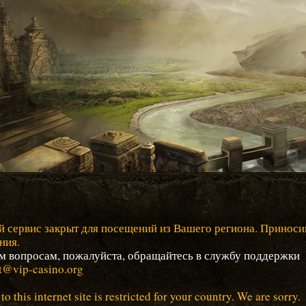
 сервис закрыт для посещений из Вашего региона. Приноси
ния.
м вопросам, пожалуйста, обращайтесь в службу поддержки
t@vip-casino.org
to this internet site is restricted for your country. We are sorry.