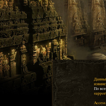
Данный
извине
По все
suppor
Access 