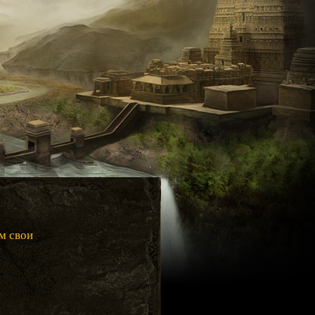
м свои