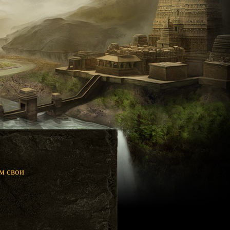
м свои