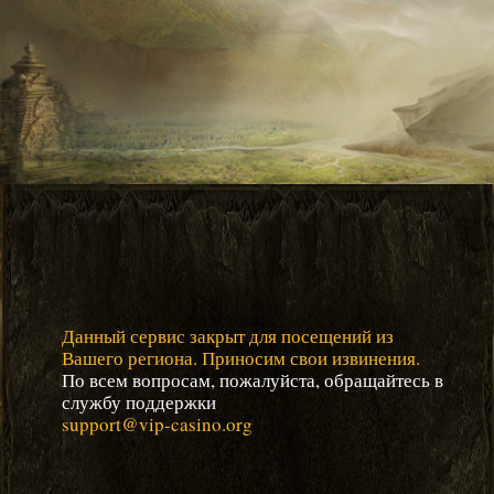
Данный сервис закрыт для посещений из
Вашего региона. Приносим свои извинения.
По всем вопросам, пожалуйста, обращайтесь в
службу поддержки
support@vip-casino.org