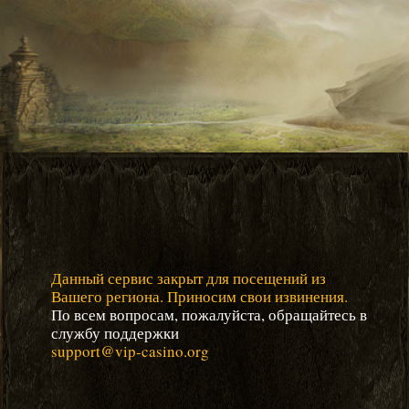
Данный сервис закрыт для посещений из
Вашего региона. Приносим свои извинения.
По всем вопросам, пожалуйста, обращайтесь в
службу поддержки
support@vip-casino.org