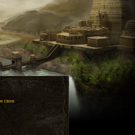
м свои