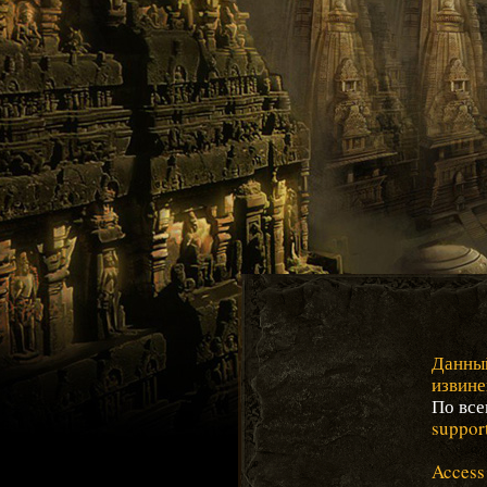
Данный
извине
По все
suppor
Access 