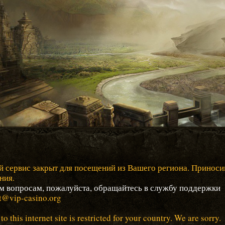
 сервис закрыт для посещений из Вашего региона. Приноси
ния.
м вопросам, пожалуйста, обращайтесь в службу поддержки
t@vip-casino.org
to this internet site is restricted for your country. We are sorry.