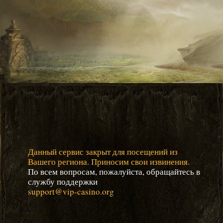
Данный сервис закрыт для посещений из
Вашего региона. Приносим свои извинения.
По всем вопросам, пожалуйста, обращайтесь в
службу поддержки
support@vip-casino.org