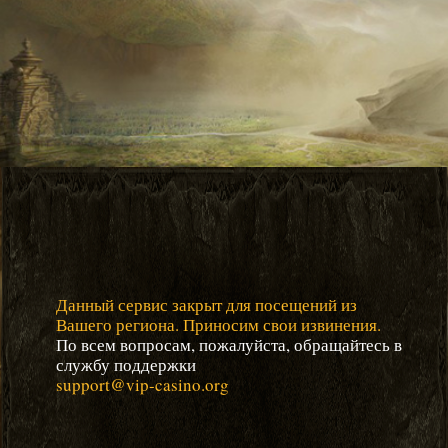
Данный сервис закрыт для посещений из
Вашего региона. Приносим свои извинения.
По всем вопросам, пожалуйста, обращайтесь в
службу поддержки
support@vip-casino.org