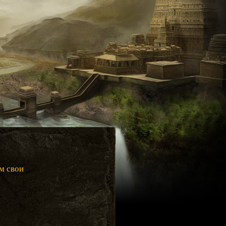
м свои