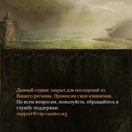
Данный сервис закрыт для посещений из
Вашего региона. Приносим свои извинения.
По всем вопросам, пожалуйста, обращайтесь в
службу поддержки
support@vip-casino.org