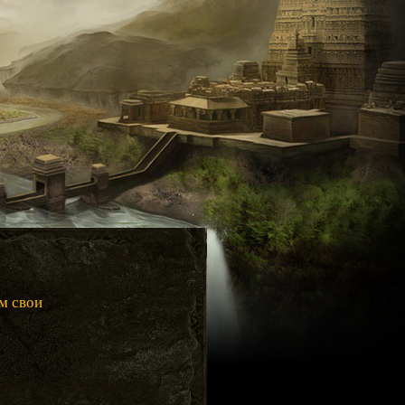
м свои