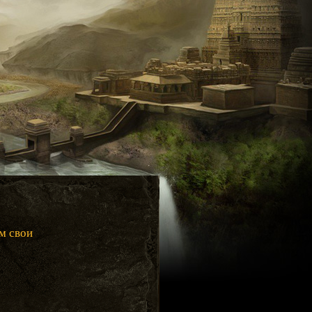
м свои