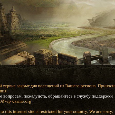
 сервис закрыт для посещений из Вашего региона. Приноси
ния.
м вопросам, пожалуйста, обращайтесь в службу поддержки
t@vip-casino.org
to this internet site is restricted for your country. We are sorry.