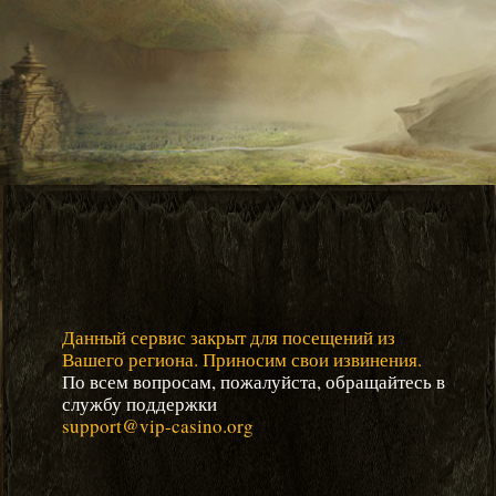
Данный сервис закрыт для посещений из
Вашего региона. Приносим свои извинения.
По всем вопросам, пожалуйста, обращайтесь в
службу поддержки
support@vip-casino.org