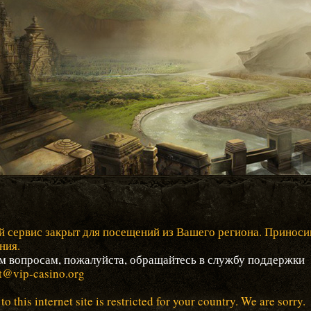
 сервис закрыт для посещений из Вашего региона. Приноси
ния.
м вопросам, пожалуйста, обращайтесь в службу поддержки
t@vip-casino.org
to this internet site is restricted for your country. We are sorry.