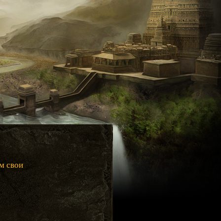
м свои