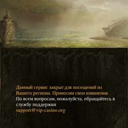
Данный сервис закрыт для посещений из
Вашего региона. Приносим свои извинения.
По всем вопросам, пожалуйста, обращайтесь в
службу поддержки
support@vip-casino.org