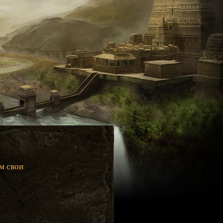
м свои