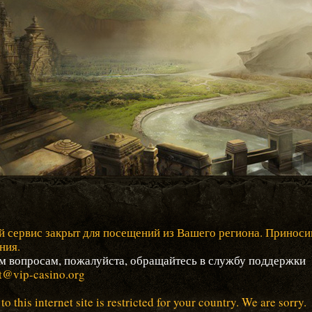
 сервис закрыт для посещений из Вашего региона. Приноси
ния.
м вопросам, пожалуйста, обращайтесь в службу поддержки
t@vip-casino.org
to this internet site is restricted for your country. We are sorry.